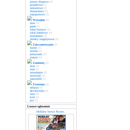
pomoc drogowa
(0)
projektowe
(1)
remontowe
(0)
tłumaczenia
(0)
transportowe
(0)
Wynajmę
(0)
dom
(0)
garaż
(0)
lokal biurowy
(0)
lokal handlowy
(0)
mieszkanie
(0)
obiekty magazynowe
(0)
Zakwaterowanie
(0)
hotele
(0)
motele
(0)
pensjonaty
(0)
stancje
(0)
Zamienię
(0)
dom
(0)
inne
(0)
mieszkanie
(0)
motocykl
(0)
samochód
(0)
Zwierzęta
(0)
adopcja
(0)
akwarystyka
(0)
inne
(0)
koty
(0)
psy
(0)
Losowe ogłoszenie
Mobilny Serwis Rower...