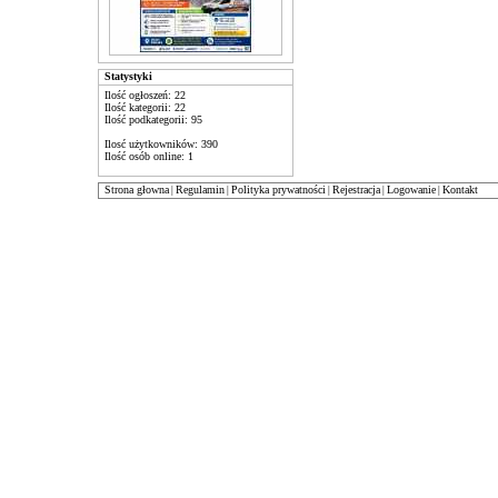
Statystyki
Ilość ogłoszeń: 22
Ilość kategorii: 22
Ilość podkategorii: 95
Ilosć użytkowników: 390
Ilość osób online: 1
Strona głowna
Regulamin
Polityka prywatności
Rejestracja
Logowanie
Kontakt
|
|
|
|
|