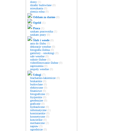
domy
(1)
działki budowlane
(0)
mieszkania
(0)
ziemia rolna
(0)
Oddam za darmo
(0)
Ogród
(1)
Praca
(1)
szukam pracownika
(1)
szukam pracy
(0)
Ślub i wesele
(0)
auta do ślubu
(0)
dekoracje weselne
(0)
fotografia ślubna
(0)
garnitury - smokingi
(0)
sale weselne
(0)
suknie ślubne
(0)
videofilmowanie ślubne
(0)
zaproszenia
(0)
zespoły weselne
(0)
Usługi
(7)
blacharsko-lakiernicze
(0)
brukarskie
(0)
budowlane
(0)
elektryczne
(0)
finansowe
(0)
fotograficzne
(0)
fryzjerskie
(0)
geodezyjne
(0)
graficzne
(0)
hydrauliczne
(0)
informatyczne
(1)
kominiarskie
(0)
kosmetyczne
(0)
krawieckie
(0)
mechaniczne
(2)
napraw
(3)
ogrodnicze
(0)