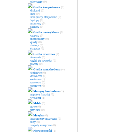
telewizory
(0)
Giełda komputerowa
(0)
drukarki
(0)
inne
(0)
komputery stacjonarne
(0)
laptopy
(0)
monitory
(0)
skanery
(0)
Giełda motocyklowa
(0)
czopery
(0)
motorowery
(0)
quady
(0)
skutery
(0)
ścigacze
(0)
Giełda rowerowa
(0)
akcesoria
(0)
części do rowerów
(0)
rowery
(0)
Giełda samochodowa
(4)
ciężarowe
(0)
dostawcze
(0)
osobowe
(1)
sportowe
(0)
terenowe
(0)
Maszyny budowlane
(1)
naprawa (serwis)
(0)
wynajem
(1)
Meble
(0)
nowe
(0)
używane
(0)
Muzyka
(0)
instrumenty muzyczne
(0)
nuty
(0)
zespoły muzyczne
(0)
Nieruchomości
(1)